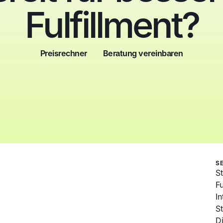
Fulfillment?
Preisrechner
Beratung vereinbaren
Preisrechner
Beratung vereinbaren
S
St
Fu
I
S
D