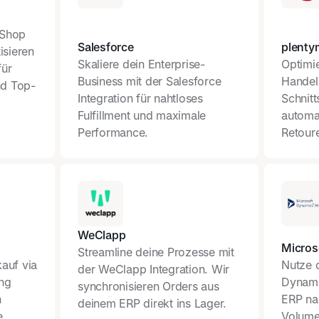
aShop
Salesforce
plenty
isieren
Skaliere dein Enterprise-
Optimi
für
Business mit der Salesforce
Handel
nd Top-
Integration für nahtloses
Schnitt
Fulfillment und maximale
automa
Performance.
Retour
WeClapp
Micros
Streamline deine Prozesse mit
kauf via
Nutze 
der WeClapp Integration. Wir
ung
Dynami
synchronisieren Orders aus
n
ERP nah
deinem ERP direkt ins Lager.
e
Volume 