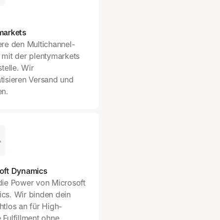
markets
ere den Multichannel-
 mit der plentymarkets
stelle. Wir
tisieren Versand und
en.
oft Dynamics
die Power von Microsoft
cs. Wir binden dein
tlos an für High-
Fulfillment ohne