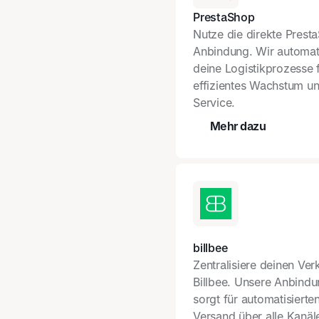
PrestaShop
Nutze die direkte Prest
Anbindung. Wir automat
deine Logistikprozesse 
effizientes Wachstum u
Service.
Mehr dazu
Preisrechner
billbee
Zentralisiere deinen Ver
Billbee. Unsere Anbind
sorgt für automatisierte
Versand über alle Kanäl