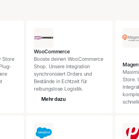
WooCommerce
 Store
Booste deinen WooCommerce
Magen
Plug-
Shop. Unsere Integration
Maximi
ere
synchronisiert Orders und
Store. 
t
Bestände in Echtzeit für
Integra
reibungslose Logistik.
komplex
Mehr dazu
schnel
Preisrechner