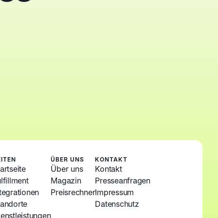
EITEN
ÜBER UNS
KONTAKT
artseite
Über uns
Kontakt
lfillment
Magazin
Presseanfragen
ntegrationen
Preisrechner
Impressum
tandorte
Datenschutz
ienstleistungen